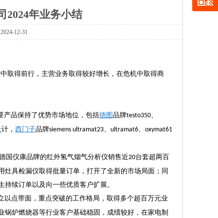
2024年业务小结
24-12-31
难中取得前行，主营业务取得较好增长，在危机中取得商
要产品保持了优势市场地位，包括
德图
品牌
、
t
esto350
量
计，
西门子
品牌
、
、
s
iemens
ul
tramat23
u
ltramat6
oxy
mat61
德国仪康品牌的红外氢气烟气分析仪销售近
台套超两百
2
0
用灶具检漏仪取得批量订单，打开了全新的市场局面；同
生持续订单以及向一些优质客户扩展。
立以点带面，重点突破的工作格局，取得多个超百万元业
业锅炉燃烧器等行业客户基础稳固，成绩较好，在家电制