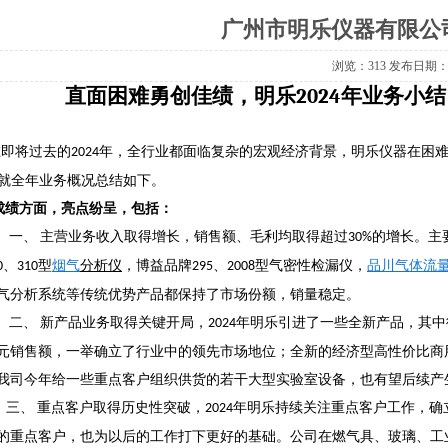
广州市明乐仪器有限公司
浏览：
313 发布日期：20
面困难勇创佳绩，明乐
2
024
年业务小结
即将过去的
年，全行业都面临复杂的宏观经济背景，明乐仪器在困
2
024
就全年业务概况总结如下。
绩方面，亮点纷呈，包括：
主营业务收入取得增长，销售额、毛利均取得超过
的增长。主
一、
3
0%
、
型
烟气
分析仪
，博益品牌
、
型气密性检漏仪，
品川
气体
流
0
3
10
2
95
2
008
气分析系统等传统优势产品都保持了市场份额，销量稳定。
新产品业务取得关键开局，
年明乐引进了一些全新产品，其中
二、
2
024
元销售额，一举确立了行业中的领先市场地位；全新的经济型高性价比商
我司今年给一些重点客户组织供货的若干大型实验室设备，也有望后续产
重点客户取得历史性突破，
年明乐持续关注重点客户工作，确
三、
2
024
的重点客户，也为以后的工作打下更好的基础。公司在燃气具、玻璃、工