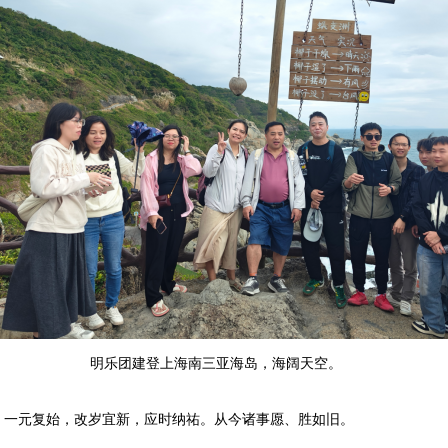
明乐团建登上海南三亚海岛，海阔天空。
元复始，改岁宜新，应时纳祐。从今诸事愿、胜如旧。