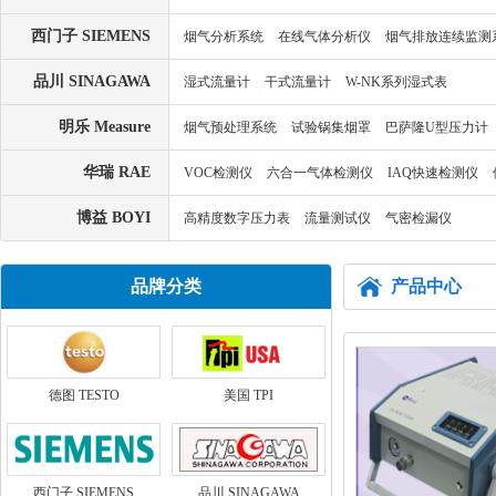
西门子 SIEMENS
烟气分析系统
在线气体分析仪
烟气排放连续监测
品川 SINAGAWA
湿式流量计
干式流量计
W-NK系列湿式表
明乐 Measure
烟气预处理系统
试验锅集烟罩
巴萨隆U型压力计
华瑞 RAE
VOC检测仪
六合一气体检测仪
IAQ快速检测仪
博益 BOYI
高精度数字压力表
流量测试仪
气密检漏仪
品牌分类
产品中心
德图 TESTO
美国 TPI
西门子 SIEMENS
品川 SINAGAWA