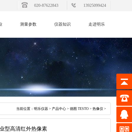
020-87622843
13925099424
业
测量参数
仪器知识
走进明乐
当前位置：
明乐仪器
>
产品中心
>
德图 TESTO
>
热像仪
>
0 – 专业型高清红外热像素