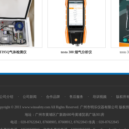
TI95Q气体检测仪
testo 300 烟气分析仪
tes
公司介绍
·
公司新闻
·
合作品牌
·
售后服务
·
培训视频
·
版权所
pyright © 2011
www.winsafety.com
All Rights Reserved.
广州市明乐仪器有限公司
版权
地址：广州市黄埔区广新路680号黄埔贸易广场301房
电话：020-87622843, 87608905, 87608912, 87622843 传真：020-87622845